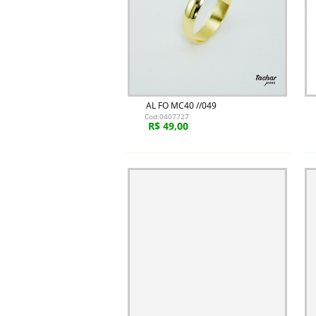
AL FO MC40 //049
Cod:0407727
R$ 49,00