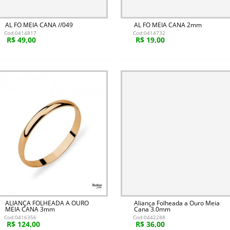
AL FO MEIA CANA //049
AL FO MEIA CANA 2mm
Cod:0414817
Cod:0414732
R$ 49,00
R$ 19,00
ALIANÇA FOLHEADA A OURO
Aliança Folheada a Ouro Meia
MEIA CANA 3mm
Cana 3.0mm
Cod:0416356
Cod:0442288
R$ 124,00
R$ 36,00