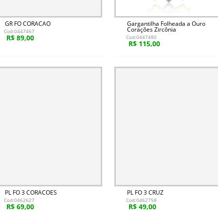
GR FO CORACAO
Gargantilha Folheada a Ouro
Corações Zircônia
Cod:0447467
R$ 89,00
Cod:0447480
R$ 115,00
PL FO 3 CORACOES
PL FO 3 CRUZ
Cod:0462627
Cod:0462758
R$ 69,00
R$ 49,00