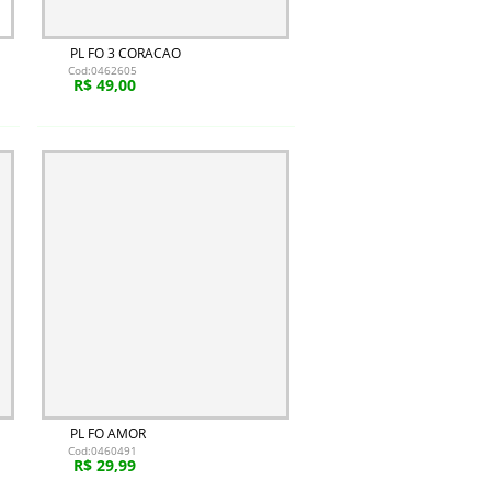
PL FO 3 CORACAO
Cod:0462605
R$ 49,00
PL FO AMOR
Cod:0460491
R$ 29,99