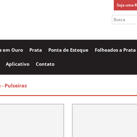
Seja uma 
as em Ouro
Prata
Ponta de Estoque
Folheados a Prata
Aplicativo
Contato
e
- Pulseiras