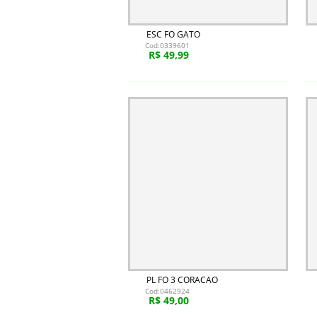
ESC FO GATO
Cod:0339601
R$ 49,99
PL FO 3 CORACAO
Cod:0462924
R$ 49,00