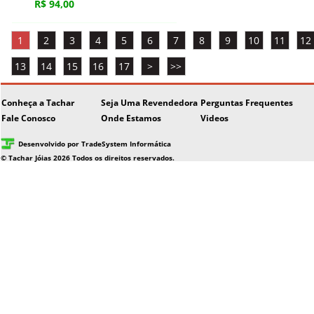
R$ 94,00
1
2
3
4
5
6
7
8
9
10
11
12
13
14
15
16
17
>
>>
Conheça a Tachar
Seja Uma Revendedora
Perguntas Frequentes
Fale Conosco
Onde Estamos
Videos
Desenvolvido por TradeSystem Informática
© Tachar Jóias 2026 Todos os direitos reservados.