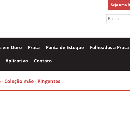
Seja uma 
as em Ouro
Prata
Ponta de Estoque
Folheados a Prata
Aplicativo
Contato
e
- Coleção mãe
- Pingentes